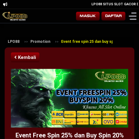
LPO88 SITUS SLOT GACOR DI
Masuk
Daftar
LPO88
Promotion
Event free spin 25 dan buy spin 20
Kembali
Event Free Spin 25% dan Buy Spin 20%