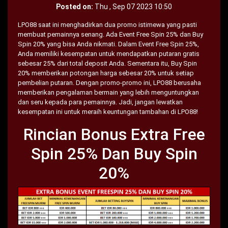
Posted on:
Thu , Sep 07 2023 10:50
LPO88 saat ini menghadirkan dua promo istimewa yang pasti
membuat pemainnya senang. Ada Event Free Spin 25% dan Buy
Spin 20% yang bisa Anda nikmati. Dalam Event Free Spin 25%,
Anda memiliki kesempatan untuk mendapatkan putaran gratis
sebesar 25% dari total deposit Anda. Sementara itu, Buy Spin
20% memberikan potongan harga sebesar 20% untuk setiap
pembelian putaran. Dengan promo-promo ini, LPO88 berusaha
memberikan pengalaman bermain yang lebih menguntungkan
dan seru kepada para pemainnya. Jadi, jangan lewatkan
kesempatan ini untuk meraih keuntungan tambahan di LPO88!
Rincian Bonus Extra Free
Spin 25% Dan Buy Spin
20%