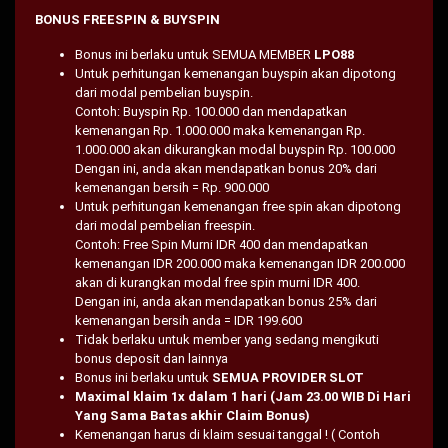
BONUS FREESPIN & BUYSPIN
Bonus ini berlaku untuk SEMUA MEMBER
LPO88
Untuk perhitungan kemenangan buyspin akan dipotong
dari modal pembelian buyspin.
Contoh: Buyspin Rp. 100.000 dan mendapatkan
kemenangan Rp. 1.000.000 maka kemenangan Rp.
1.000.000 akan dikurangkan modal buyspin Rp. 100.000
Dengan ini, anda akan mendapatkan bonus 20% dari
kemenangan bersih = Rp. 900.000
Untuk perhitungan kemenangan free spin akan dipotong
dari modal pembelian freespin.
Contoh: Free Spin Murni IDR 400 dan mendapatkan
kemenangan IDR 200.000 maka kemenangan IDR 200.000
akan di kurangkan modal free spin murni IDR 400.
Dengan ini, anda akan mendapatkan bonus 25% dari
kemenangan bersih anda = IDR 199.600
Tidak berlaku untuk member yang sedang mengikuti
bonus deposit dan lainnya
Bonus ini berlaku untuk
SEMUA PROVIDER SLOT
Maximal klaim 1x dalam 1 hari (Jam 23.00 WIB Di Hari
Yang Sama Batas akhir Claim Bonus)
Kemenangan harus di klaim sesuai tanggal ! ( Contoh