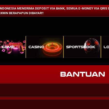
 INDONESIA MENERIMA DEPOSIT VIA BANK, SEMUA E-MONEY VIA QRIS
AXWIN BERAPAPUN DIBAYAR!!
e Game
Casino
Sportsbook
L
Bantuan