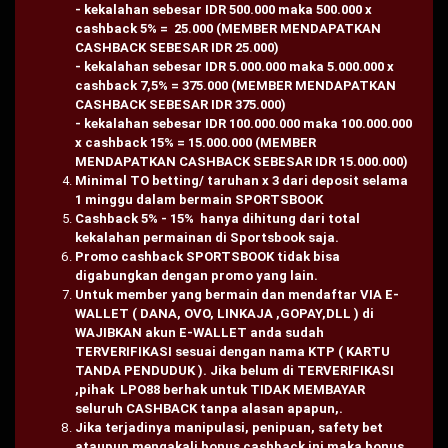
- kekalahan sebesar IDR 500.000 maka 500.000 x
cashback 5% = 25.000 (MEMBER MENDAPATKAN
CASHBACK SEBESAR IDR 25.000)
- kekalahan sebesar IDR 5.000.000 maka 5.000.000 x
cashback 7,5% = 375.000 (MEMBER MENDAPATKAN
CASHBACK SEBESAR IDR 375.000)
- kekalahan sebesar IDR 100.000.000 maka 100.000.000
x cashback 15% = 15.000.000 (MEMBER
MENDAPATKAN CASHBACK SEBESAR IDR 15.000.000)
Minimal TO betting/ taruhan x 3 dari deposit selama
1 minggu dalam bermain SPORTSBOOK
Cashback 5% - 15% hanya dihitung dari total
kekalahan permainan di Sportsbook saja.
Promo cashback SPORTSBOOK tidak bisa
digabungkan dengan promo yang lain.
Untuk member yang bermain dan mendaftar VIA E-
WALLET ( DANA, OVO, LINKAJA ,GOPAY,DLL ) di
WAJIBKAN akun E-WALLET anda sudah
TERVERIFIKASI sesuai dengan nama KTP ( KARTU
TANDA PENDUDUK ). Jika belum di TERVERIFIKASI
,pihak LPO88 berhak untuk TIDAK MEMBAYAR
seluruh CASHBACK tanpa alasan apapun,.
Jika terjadinya manipulasi, penipuan, safety bet
ataupun mengakali bonus cashback ini maka bonus